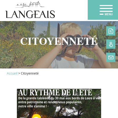
MENU
CITOYENNETÉ
1
Accueil
>
Citoyenneté
2
3
4