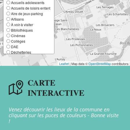
Accueils adolescents
Accueils de loisirs enfant
Aire de jeux-parking
Artisans
À voir-à visiter
Bibliothèques
Cinémas
Collèges
DAE
Déchetteries
Ecoles élémentaires
Ecoles maternelles
Leaflet
| Map data ©
OpenStreetMap
contributors
Entreprises
France Services
CARTE
Lieux de culte
Mairies
INTERACTIVE
Multi-accueil
Offices de Tourisme
Patrimoine
Points d'apport volontaire
Venez découvrir les lieux de la commune en
Restaurants
cliquant sur les puces de couleurs - Bonne visite
Salles
!
Santé
Stations de recharge