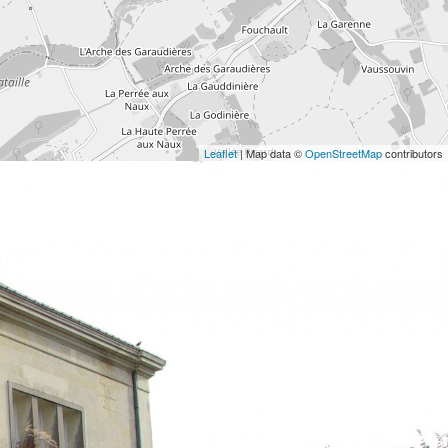
Leaflet
| Map data ©
OpenStreetMap
contributors