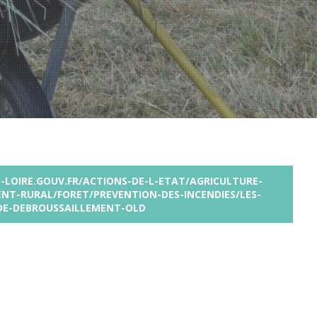
-LOIRE.GOUV.FR/ACTIONS-DE-L-ETAT/AGRICULTURE-
NT-RURAL/FORET/PREVENTION-DES-INCENDIES/LES-
DE-DEBROUSSAILLEMENT-OLD