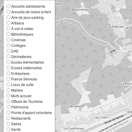
Accueils adolescents
Accueils de loisirs enfant
Aire de jeux-parking
Artisans
À voir-à visiter
Bibliothèques
Cinémas
Collèges
DAE
Déchetteries
Ecoles élémentaires
Ecoles maternelles
Entreprises
France Services
Lieux de culte
Mairies
Multi-accueil
Offices de Tourisme
Patrimoine
Points d'apport volontaire
Restaurants
Salles
Santé