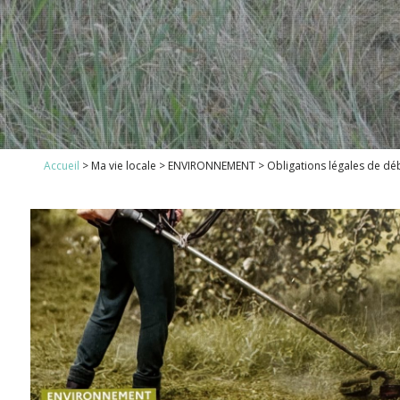
1
Accueil
>
Ma vie locale
>
ENVIRONNEMENT
>
Obligations légales de dé