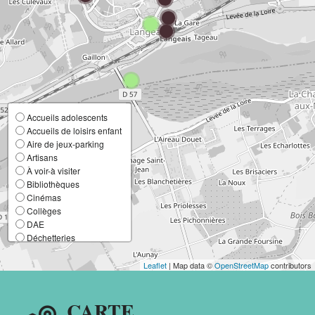
Accueils adolescents
Accueils de loisirs enfant
Aire de jeux-parking
Artisans
À voir-à visiter
Bibliothèques
Cinémas
Collèges
DAE
Déchetteries
Ecoles élémentaires
Ecoles maternelles
Leaflet
| Map data ©
OpenStreetMap
contributors
Entreprises
France Services
CARTE
Lieux de culte