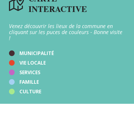
Mairies
INTERACTIVE
Multi-accueil
Offices de Tourisme
Patrimoine
Points d'apport volontaire
Venez découvrir les lieux de la commune en
Restaurants
cliquant sur les puces de couleurs - Bonne visite
Salles
!
Santé
Stations de recharge
Sport
MUNICIPALITÉ
Zones d'activités
VIE LOCALE
Autres
SERVICES
FAMILLE
CULTURE