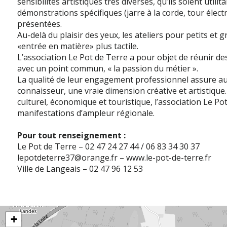
sensibilités artistiques très diverses, qu’ils soient utilit
démonstrations spécifiques (jarre à la corde, tour élec
présentées.
Au-delà du plaisir des yeux, les ateliers pour petits et
«entrée en matière» plus tactile.
L’association Le Pot de Terre a pour objet de réunir de
avec un point commun, « la passion du métier ».
La qualité de leur engagement professionnel assure au 
connaisseur, une vraie dimension créative et artistique.
culturel, économique et touristique, l’association Le P
manifestations d’ampleur régionale.
Pour tout renseignement :
Le Pot de Terre – 02 47 24 27 44 / 06 83 34 30 37
lepotdeterre37@orange.fr – www.le-pot-de-terre.fr
Ville de Langeais – 02 47 96 12 53
+