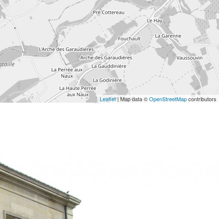
Leaflet
| Map data ©
OpenStreetMap
contributors