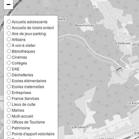
−
Accueils adolescents
Accueils de loisirs enfant
Aire de jeux-parking
Artisans
À voir-à visiter
Bibliothèques
Cinémas
Collèges
DAE
Déchetteries
Ecoles élémentaires
Ecoles maternelles
Entreprises
France Services
Lieux de culte
Mairies
Multi-accueil
Offices de Tourisme
Patrimoine
Points d'apport volontaire