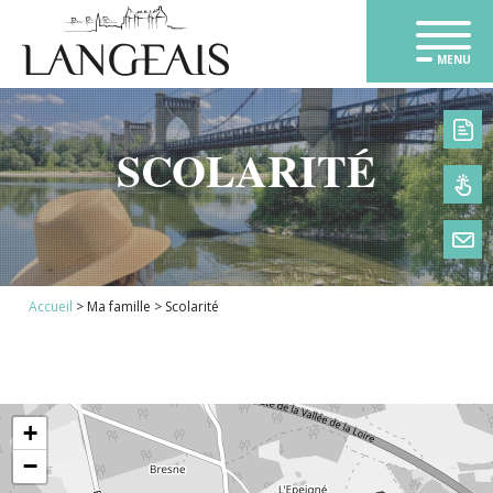
MENU
SCOLARITÉ
1
Accueil
>
Ma famille
>
Scolarité
2
3
4
5
6
+
7
−
8