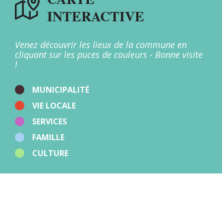
Mairies
INTERACTIVE
Multi-accueil
Offices de Tourisme
Patrimoine
Points d'apport volontaire
Venez découvrir les lieux de la commune en
Restaurants
cliquant sur les puces de couleurs - Bonne visite
Salles
!
Santé
Stations de recharge
Sport
MUNICIPALITÉ
Zones d'activités
VIE LOCALE
Autres
SERVICES
FAMILLE
CULTURE