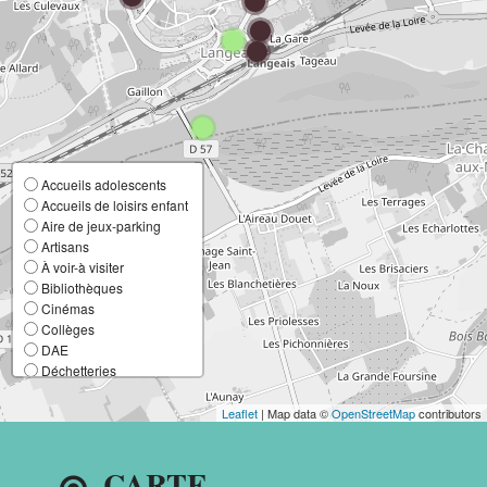
Accueils adolescents
Accueils de loisirs enfant
Aire de jeux-parking
Artisans
À voir-à visiter
Bibliothèques
Cinémas
Collèges
DAE
Déchetteries
Ecoles élémentaires
Ecoles maternelles
Leaflet
| Map data ©
OpenStreetMap
contributors
Entreprises
France Services
CARTE
Lieux de culte