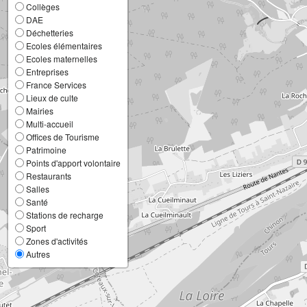
Collèges
DAE
Déchetteries
Ecoles élémentaires
Ecoles maternelles
Entreprises
France Services
Lieux de culte
Mairies
Multi-accueil
Offices de Tourisme
Patrimoine
Points d'apport volontaire
Restaurants
Salles
Santé
Stations de recharge
Sport
Zones d'activités
Autres