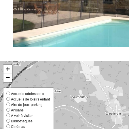
+
−
Accueils adolescents
Accueils de loisirs enfant
Aire de jeux-parking
Artisans
À voir-à visiter
Bibliothèques
Cinémas