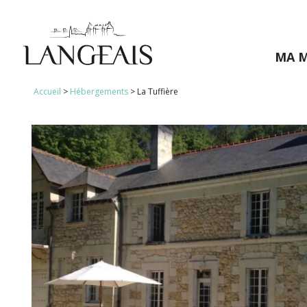
MA M
Accueil
>
Hébergements
>
La Tuffière