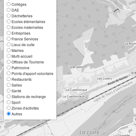
Collèges
DAE
Déchetteries
Ecoles élémentaires
Ecoles maternelles
Entreprises
France Services
Lieux de culte
Mairies
Multi-accueil
Offices de Tourisme
Patrimoine
Points d'apport volontaire
Restaurants
Salles
Santé
Stations de recharge
Sport
Zones d'activités
Autres