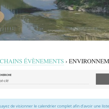
CHAINS ÉVÈNEMENTS
› ENVIRONNE
CHERCHE
yez de visionner le calendrier complet afin d’avoir une lis