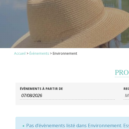
1
Accueil
>
Évènements
>
Environnement
2
3
PRO
4
5
6
Recherche
Rechercher
ÉVÈNEMENTS À PARTIR DE
RE
7
Évènements
et
8
navigation
de
vues
Pas d’évènements listé dans Environnement. Essa