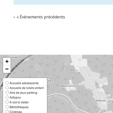
Évènements
«
Évènements précédents
+
−
Accueils adolescents
Accueils de loisirs enfant
Aire de jeux-parking
Artisans
À voir-à visiter
Bibliothèques
Cinémas