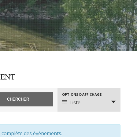
MENT
OPTIONS D’AFFICHAGE
Navigation
Liste
de
vues
évènement
te complète des évènements.