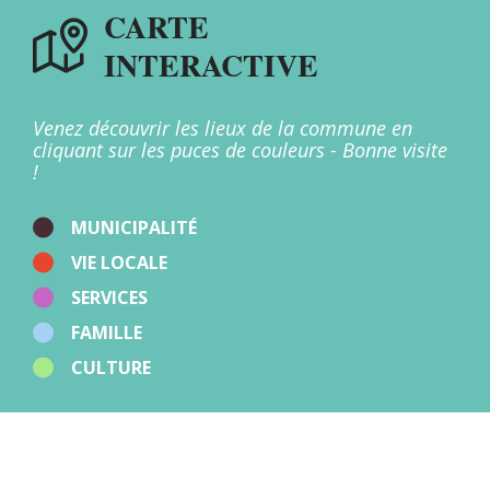
CARTE
Lieux de culte
Mairies
INTERACTIVE
Multi-accueil
Offices de Tourisme
Patrimoine
Points d'apport volontaire
Venez découvrir les lieux de la commune en
Restaurants
cliquant sur les puces de couleurs - Bonne visite
Salles
!
Santé
Stations de recharge
Sport
MUNICIPALITÉ
Zones d'activités
VIE LOCALE
Autres
SERVICES
FAMILLE
CULTURE