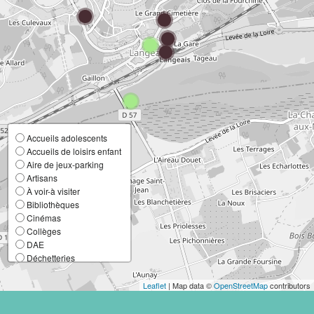
Accueils adolescents
Accueils de loisirs enfant
Aire de jeux-parking
Artisans
À voir-à visiter
Bibliothèques
Cinémas
Collèges
DAE
Déchetteries
Ecoles élémentaires
Ecoles maternelles
Leaflet
| Map data ©
OpenStreetMap
contributors
Entreprises
France Services