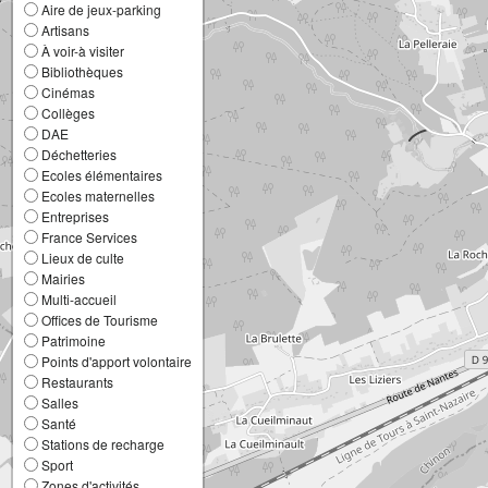
Aire de jeux-parking
Artisans
À voir-à visiter
Bibliothèques
Cinémas
Collèges
DAE
Déchetteries
Ecoles élémentaires
Ecoles maternelles
Entreprises
France Services
Lieux de culte
Mairies
Multi-accueil
Offices de Tourisme
Patrimoine
Points d'apport volontaire
Restaurants
Salles
Santé
Stations de recharge
Sport
Zones d'activités