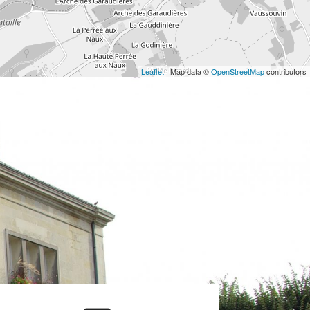
Leaflet
| Map data ©
OpenStreetMap
contributors