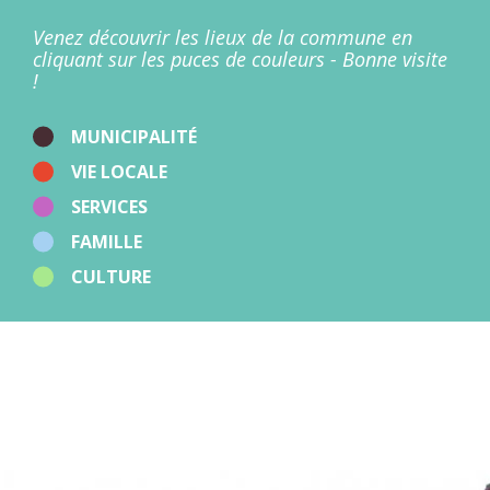
Patrimoine
Points d'apport volontaire
Venez découvrir les lieux de la commune en
Restaurants
cliquant sur les puces de couleurs - Bonne visite
Salles
!
Santé
Stations de recharge
Sport
MUNICIPALITÉ
Zones d'activités
VIE LOCALE
Autres
SERVICES
FAMILLE
CULTURE