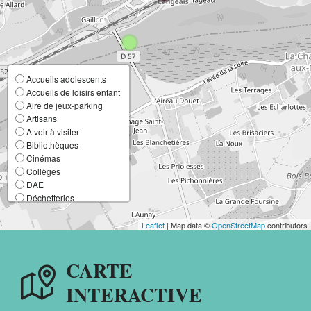
Accueils adolescents
Accueils de loisirs enfant
Aire de jeux-parking
Artisans
À voir-à visiter
Bibliothèques
Cinémas
Collèges
DAE
Déchetteries
Ecoles élémentaires
Ecoles maternelles
Leaflet
| Map data ©
OpenStreetMap
contributors
Entreprises
France Services
CARTE
Lieux de culte
Mairies
INTERACTIVE
Multi-accueil
Offices de Tourisme