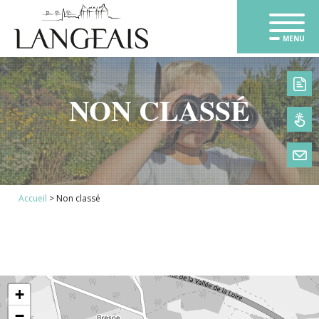
MENU
NON CLASSÉ
1
Accueil
>
Non classé
2
3
4
+
−