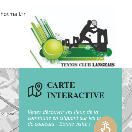
hotmail.fr
CARTE
INTERACTIVE
Venez découvrir les lieux de la
commune en cliquant sur les puces
de couleurs - Bonne visite !