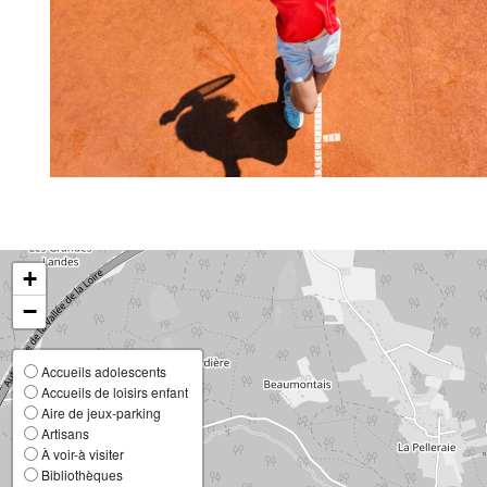
+
−
Accueils adolescents
Accueils de loisirs enfant
Aire de jeux-parking
Artisans
À voir-à visiter
Bibliothèques