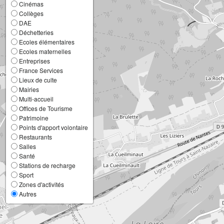
Cinémas
Collèges
DAE
Déchetteries
Ecoles élémentaires
Ecoles maternelles
Entreprises
France Services
Lieux de culte
Mairies
Multi-accueil
Offices de Tourisme
Patrimoine
Points d'apport volontaire
Restaurants
Salles
Santé
Stations de recharge
Sport
Zones d'activités
Autres